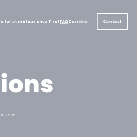
e fer et métaux chez Tirat
FAQ
Carrière
Contact
tions
as votre