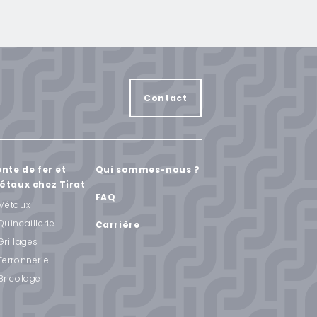
Contact
nte de fer et
Qui sommes-nous ?
étaux chez Tirat
FAQ
Métaux
Quincaillerie
Carrière
Grillages
Ferronnerie
Bricolage