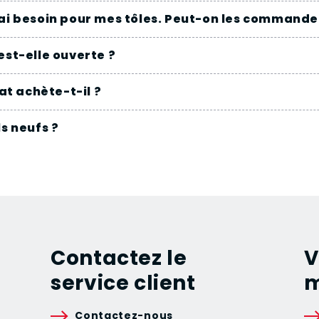
'ai besoin pour mes tôles. Peut-on les commander
est-elle ouverte ?
rat achète-t-il ?
ls neufs ?
Contactez le
V
service client
m
Contactez-nous